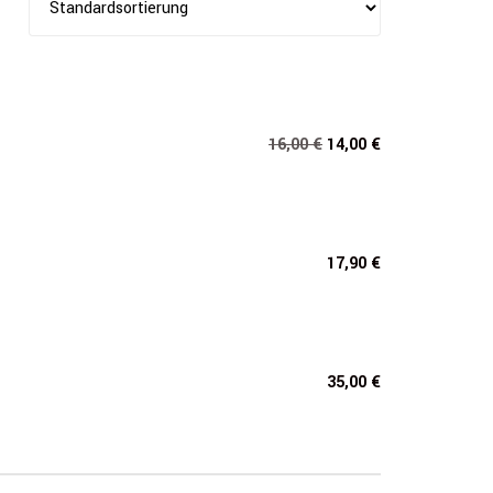
Ursprünglicher
Aktueller
16,00
€
14,00
€
Preis
Preis
war:
ist:
16,00 €
14,00 €.
17,90
€
35,00
€