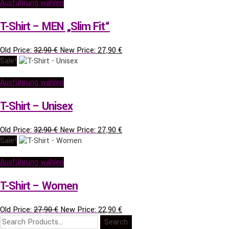
47,90 €
42,90 €.
Ausführung wählen
T-Shirt – MEN „Slim Fit“
Ursprünglicher
Aktueller
Old Price:
32,90
€
New Price:
27,90
€
Preis
Preis
Sale!
war:
ist:
32,90 €
27,90 €.
Ausführung wählen
T-Shirt – Unisex
Ursprünglicher
Aktueller
Old Price:
32,90
€
New Price:
27,90
€
Preis
Preis
Sale!
war:
ist:
32,90 €
27,90 €.
Ausführung wählen
T-Shirt – Women
Ursprünglicher
Aktueller
Old Price:
27,90
€
New Price:
22,90
€
Preis
Preis