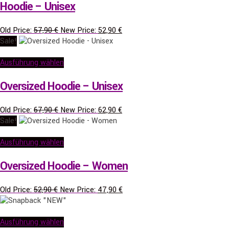
Hoodie – Unisex
Ursprünglicher
Aktueller
Old Price:
57,90
€
New Price:
52,90
€
Preis
Preis
Sale!
war:
ist:
57,90 €
52,90 €.
Ausführung wählen
Oversized Hoodie – Unisex
Ursprünglicher
Aktueller
Old Price:
67,90
€
New Price:
62,90
€
Preis
Preis
Sale!
war:
ist:
67,90 €
62,90 €.
Ausführung wählen
Oversized Hoodie – Women
Ursprünglicher
Aktueller
Old Price:
52,90
€
New Price:
47,90
€
Preis
Preis
war:
ist:
52,90 €
47,90 €.
Ausführung wählen