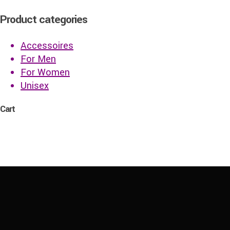
war:
ist:
27,90 €
22,90 €.
Product categories
Accessoires
For Men
For Women
Unisex
Cart