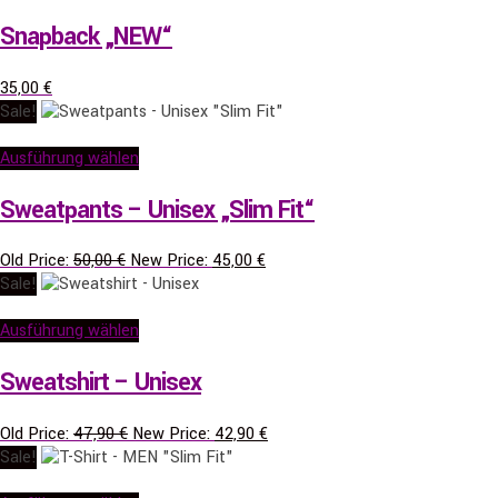
Snapback „NEW“
35,00
€
Sale!
Ausführung wählen
Sweatpants – Unisex „Slim Fit“
Ursprünglicher
Aktueller
Old Price:
50,00
€
New Price:
45,00
€
Preis
Preis
Sale!
war:
ist:
50,00 €
45,00 €.
Ausführung wählen
Sweatshirt – Unisex
Ursprünglicher
Aktueller
Old Price:
47,90
€
New Price:
42,90
€
Preis
Preis
Sale!
war:
ist: