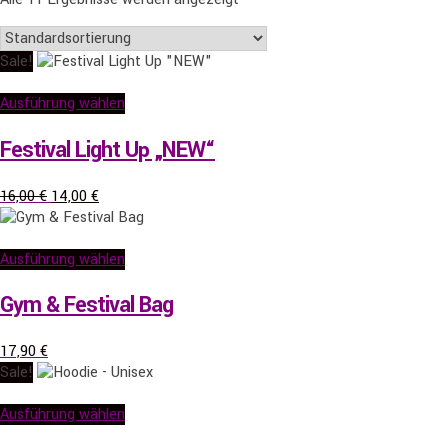
Sale!
Ausführung wählen
Festival Light Up „NEW“
Ursprünglicher
Aktueller
16,00
€
14,00
€
Preis
Preis
war:
ist:
16,00 €
14,00 €.
Ausführung wählen
Gym & Festival Bag
17,90
€
Sale!
Ausführung wählen